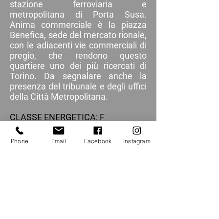
stazione ferroviaria e
metropolitana di Porta Susa.
Anima commerciale è la piazza
Benefica, sede del mercato rionale,
con le adiacenti vie commerciali di
pregio, che rendono questo
quartiere uno dei più ricercati di
Torino. Da segnalare anche la
presenza del tribunale e degli uffici
della Città Metropolitana.
CLASSE ENERGETICA: F
Tel. 329.67.94.147
Phone
Email
Facebook
Instagram
immobiliare@millaures12.com
TORNA AGLI ANNUNCI