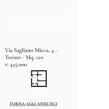
Millaures
12
Immobiliare
Via Sagliano Micca, 4 -
Torino - Mq. 120
€ 445
.000
TORNA AGLI ANNUNCI