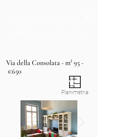
Millaures
12
Immobiliare
Via della Consolata - m² 95 -
€650
Planimetria