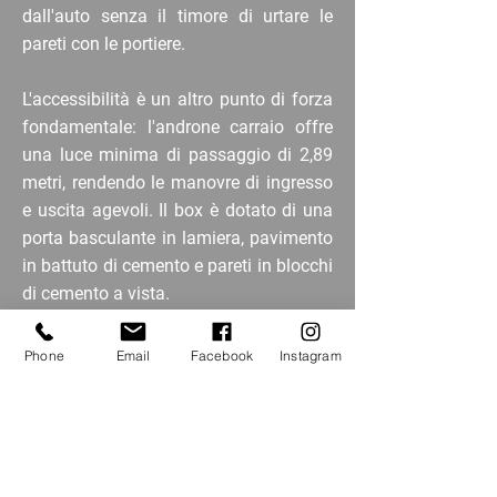
dall'auto senza il timore di urtare le
pareti con le portiere.
L'accessibilità è un altro punto di forza
fondamentale: l'androne carraio offre
una luce minima di passaggio di 2,89
metri, rendendo le manovre di ingresso
e uscita agevoli. Il box è dotato di una
porta basculante in lamiera, pavimento
in battuto di cemento e pareti in blocchi
di cemento a vista.
Phone
Email
Facebook
Instagram
Tel. 329.67.94.147
immobiliare@millaures12.com
TORNA AGLI ANNUNCI