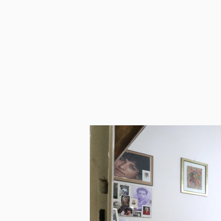
103 m²
4°