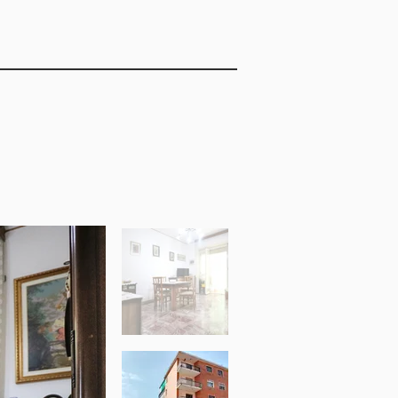
lizzato
Box singolo