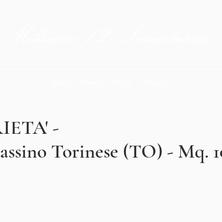
12
Millaures
Immobiliare
Home
Privacy
Servizi
Annunci
ETA' -
Gassino Torinese (TO) - Mq. 1