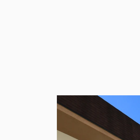
56 m²
2° piano