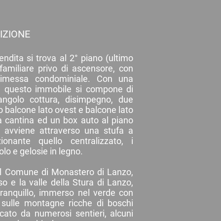
IZIONE
ndita si trova al 2° piano (ultimo
rifamiliare privo di ascensore, con
rimessa condominiale. Con una
i, questo immobile si compone di
angolo cottura, disimpegno, due
 balcone lato ovest e balcone lato
a cantina ed un box auto al piano
to avviene attraverso una stufa a
onante quello centralizzato, i
olo e gelosie in legno.
del Comune di Monastero di Lanzo,
so e la valle della Stura di Lanzo,
tranquillo, immerso nel verde con
sulle montagne ricche di boschi
ccato da numerosi sentieri, alcuni