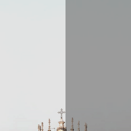
Im
Agenz
B
envenuto 
immobiliare "
S
iamo specia
nell'affitto 
commerciali,
consulenza 
guiderà att