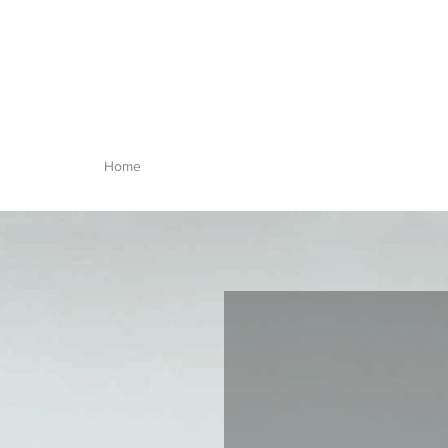
12
Millaures
Immobiliare
Home
Privacy
Servizi
Annunci
Mi