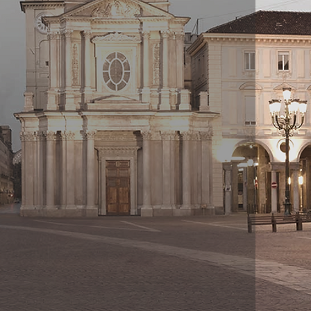
acquisizione o vendita.
stre proposte di vendita
orino e dintorni, case in
estimenti immobiliari. Con la
rienza consolidata, ti
a ricerca della casa ideale
zzazione degli investimenti
 noi per una gestione
professionale e per una
curata della tua proprietà.