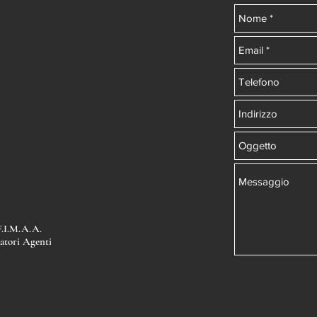
I.M.A.A.
atori Agenti