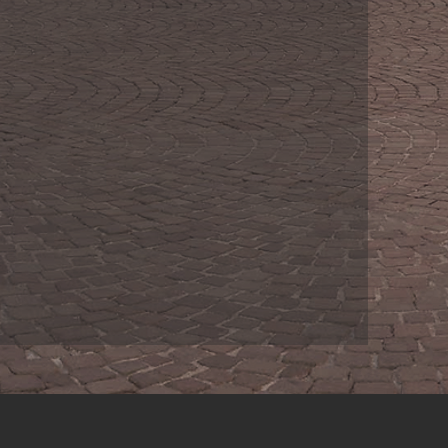
oggi per iniziare il tuo
 stai cercando la tua
a, desideri vendere una
ffittare un immobile.