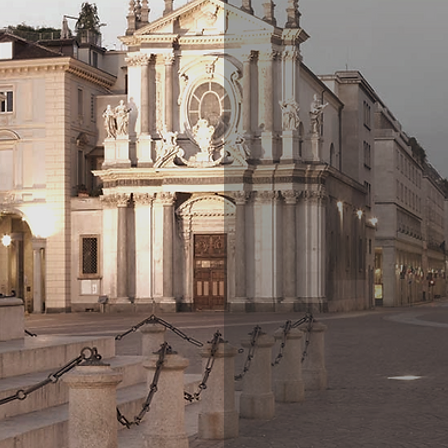
processo di 
S
copri le no
immobili in T
affitto ed inv
nostra espe
guidiamo nell
o nell'ottimi
immobiliari.
A
ffidati a
immobiliare 
valutazione ac