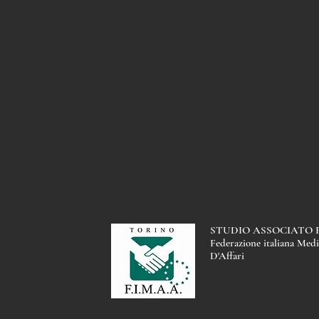
Via Ottavio Revel, 5, 10121 Torino
immobiliare@millaures12.com
329.67.94.147
Te
l. -
STUDIO ASSOCIATO F.
Federazione italiana Medi
D'Affari