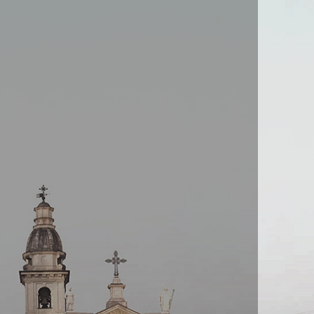
mobiliare
ia Immobiliare Torino
nel sito dell'agenzia
Millaures 12 Immobiliare".
lizzati nella vendita e
di immobili residenziali e
 offrendo un servizio di
personalizzato, che ti
raverso ogni passo del