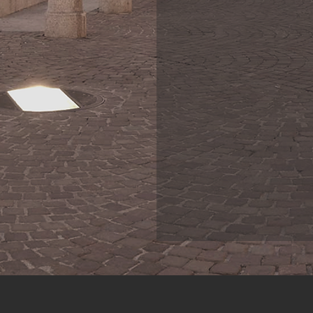
C
ontattaci 
percorso se
prossima cas
proprietà o a